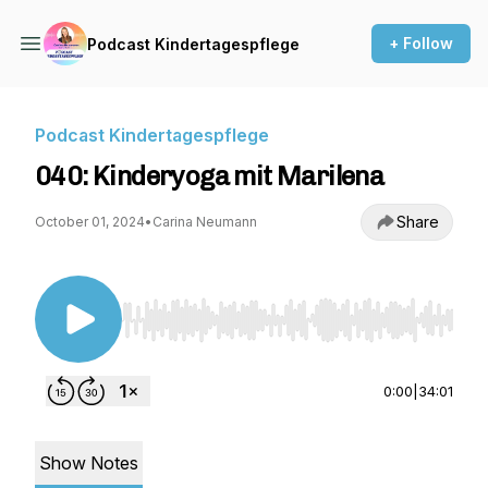
+ Follow
Podcast Kindertagespflege
Podcast Kindertagespflege
040: Kinderyoga mit Marilena
Share
October 01, 2024
•
Carina Neumann
Use Left/Right to seek, Home/End to jump to st
0:00
|
34:01
Show Notes